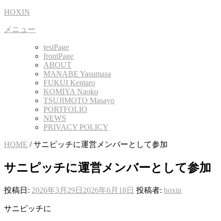
コ
HOXIN
ン
メニュー
テ
ン
testPage
ツ
frontPage
へ
ABOUT
MANABE Yasumasa
ス
FUKUI Kentaro
キ
KOMIYA Naoko
ッ
TSUJIMOTO Masayo
プ
PORTFOLIO
NEWS
PRIVACY POLICY
HOME
/
サニピッチに運営メンバーとして参加
サニピッチに運営メンバーとして参加
投稿日:
2026年3月29日
2026年6月18日
投稿者:
hoxin
サニピッチに