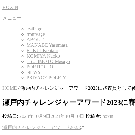
コ
HOXIN
ン
メニュー
テ
ン
testPage
ツ
frontPage
へ
ABOUT
MANABE Yasumasa
ス
FUKUI Kentaro
キ
KOMIYA Naoko
ッ
TSUJIMOTO Masayo
プ
PORTFOLIO
NEWS
PRIVACY POLICY
HOME
/
瀬戸内チャレンジャーアワード2023に審査員として
瀬戸内チャレンジャーアワード2023に
投稿日:
2023年10月9日
2023年10月10日
投稿者:
hoxin
瀬戸内チャレンジャーアワード2023
に