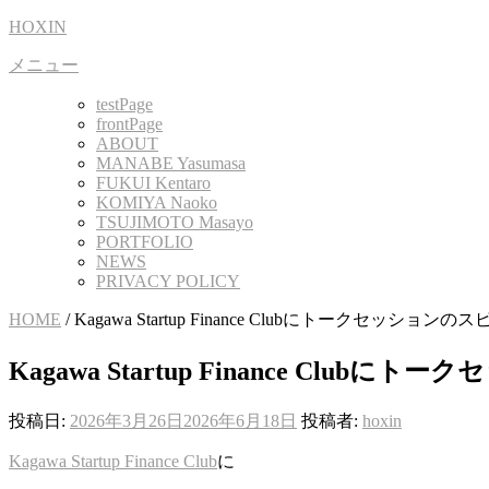
コ
HOXIN
ン
メニュー
テ
ン
testPage
ツ
frontPage
へ
ABOUT
MANABE Yasumasa
ス
FUKUI Kentaro
キ
KOMIYA Naoko
ッ
TSUJIMOTO Masayo
プ
PORTFOLIO
NEWS
PRIVACY POLICY
HOME
/
Kagawa Startup Finance Clubにトークセッシ
Kagawa Startup Finance Cl
投稿日:
2026年3月26日
2026年6月18日
投稿者:
hoxin
Kagawa Startup Finance Club
に